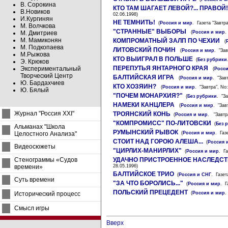
В. Сорокина
КТО ТАМ ШАГАЕТ ЛЕВОЙ?... ПРАВОЙ!
В.Новиков
02.06.1998)
И.Кургинян
НЕ ТЕМНИТЬ!
(
Россия и мир
. Газета "Завтра
М. Волчкова
"СТРАННЫЕ" ВЫБОРЫ
М. Дмитриев
(
Россия и мир
.
М. Мамиконян
КОМПРОМАТНЫЙ ЗАЛП ПО ЧЕХИИ
(
М. Подкопаева
ЛИТОВСКИЙ ПОЧИН
(
Россия и мир
. "Зав
М.Рыжова
КТО ВЫИГРАЛ В ПОЛЬШЕ
(
Без рубрики
Э. Крюков
ПЕРЕПУТЬЯ ЯНТАРНОГО КРАЯ
Экспериментальный
(
Росс
Творческий Центр
БАЛТИЙСКАЯ ИГРА
(
Россия и мир
. "Зав
Ю. Бардахчиев
КТО ХОЗЯИН?
(
Россия и мир
. "Завтра", No:
Ю. Бялый
"ПОЧЕМ МОНАРХИЯ?"
(
Без рубрики
. "За
НАМЕКИ КАНЦЛЕРА
(
Россия и мир
. "Зав
Журнал "Россия XXI"
ТРОЯНСКИЙ КОНЬ
(
Россия и мир
. "Завтра
"КОМПРОМИСС" ПО-ЛИТОВСКИ
(
Без 
Альманах "Школа
РУМЫНСКИЙ РЫВОК
Целостного Анализа"
(
Россия и мир
. Газ
СТОИТ НАД ГОРОЮ АЛЕША...
(
Россия 
Видеосюжеты
"ЦИРЛИХ-МАНИРЛИХ"
(
Россия и мир
. Га
Стенограммы «Судов
УДАЧНО ПРИСТРОЕННОЕ НАСЛЕДС
времени»
28.05.1996)
БАЛТИЙСКОЕ ТРИО
(
Россия и СНГ
. Газет
Суть времени
"ЗА ЧТО БОРОЛИСЬ..."
(
Россия и мир
. Г
ПОЛЬСКИЙ ПРЕЦЕДЕНТ
Исторический процесс
(
Россия и мир
.
Смысл игры
Вверх