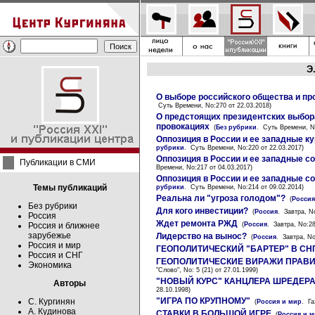
Э
О выборе российского общества и п
Суть Времени, No:270 от 22.03.2018)
О предстоящих президентских выбора
провокациях
(
Без рубрики
. Суть Времени, No
Оппозиция в России и ее западные к
рубрики
. Суть Времени, No:220 от 22.03.2017)
Оппозиция в России и ее западные с
Публикации в СМИ
Времени, No:217 от 04.03.2017)
Оппозиция в России и ее западные с
Темы публикаций
рубрики
. Суть Времени, No:214 от 09.02.2014)
Реальна ли "угроза голодом"?
(
Россия
Без рубрики
Для кого инвестиции?
(
Россия
. Завтра, N
Россия
Ждет ремонта РЖД
Россия и ближнее
(
Россия
. Завтра, No:28
зарубежье
Лидерство на вынос?
(
Россия
. Завтра, No
Россия и мир
ГЕОПОЛИТИЧЕСКИЙ "БАРТЕР" В СН
Россия и СНГ
ГЕОПОЛИТИЧЕСКИЕ ВИРАЖИ ПРАВ
Экономика
"Слово", No: 5 (21) от 27.01.1999)
"НОВЫЙ КУРС" КАНЦЛЕРА ШРЕДЕР
Авторы
28.10.1998)
"ИГРА ПО КРУПНОМУ"
С. Кургинян
(
Россия и мир
. Га
А. Кудинова
СТАВКИ В БОЛЬШОЙ ИГРЕ
(
Россия и 