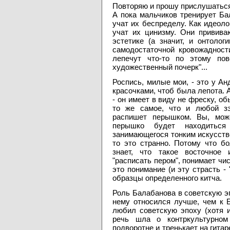
Повторяю и прошу прислушаться: 
А пока мальчиков тренирует Ба
учат их беспределу. Как идеоло
учат их цинизму. Они привива
эстетике (а значит, и онтоло
самодостаточной кровожадност
лепечут что-то по этому пово
художественный почерк"...
Роспись, милые мои, - это у Ан
красочками, чтоб была лепота. А
- он имеет в виду не фреску, о
то же самое, что и любой зэ
распишет перышком. Вы, може
перышко будет находиться
занимающегося тонким искусств
то это странно. Потому что б
знает, что такое восточное 
"расписать пером", понимает чи
это понимание (и эту страсть - 
образцы определенного китча.
Роль Балабанова в советскую э
нему относился лучше, чем к 
любил советскую эпоху (хотя и 
речь шла о контркультурном
подворотне и тренькает на гитар