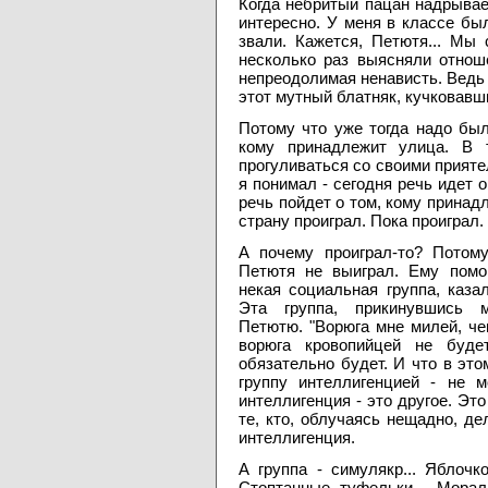
Когда небритый пацан надрывае
интересно. У меня в классе был
звали. Кажется, Петютя... Мы
несколько раз выясняли отнош
непреодолимая ненависть. Ведь н
этот мутный блатняк, кучковавш
Потому что уже тогда надо был
кому принадлежит улица. В 
прогуливаться со своими прияте
я понимал - сегодня речь идет 
речь пойдет о том, кому принадл
страну проиграл. Пока проиграл.
А почему проиграл-то? Потом
Петютя не выиграл. Ему помо
некая социальная группа, каза
Эта группа, прикинувшись м
Петютю. "Ворюга мне милей, чем
ворюга кровопийцей не будет
обязательно будет. И что в это
группу интеллигенцией - не м
интеллигенция - это другое. Это
те, кто, облучаясь нещадно, д
интеллигенция.
А группа - симулякр... Яблочк
Стоптанные туфельки... Морал