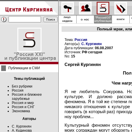
Полный мрак, или 
Тема:
Россия
Автор(ы):
С. Кургинян
Дата публикации:
06.08.2007
Источник:
РФ сегодня
No:
15
Сергей Кургинян
Публикации в СМИ
Пол
Темы публикаций
Чем нагр
Без рубрики
Россия
Я не любитель Сокурова. Но
Россия и ближнее
культуре. И должно рассмат
зарубежье
феномена. Я в той же степени п
Россия и мир
никакого отношения к культуре
Россия и СНГ
Экономика
говорить (в который раз) приход
ноу проблем...
Авторы
Культурный феномен отсутств
С. Кургинян
моих сограждан могут оборзеть 
А. Кудинова