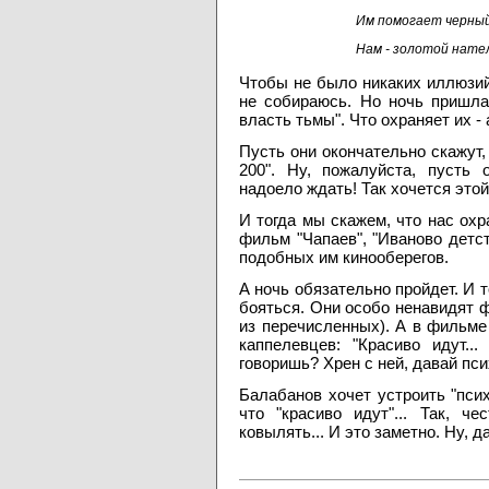
Им помогает черный
Нам - золотой нате
Чтобы не было никаких иллюзий
не собираюсь. Но ночь пришла
власть тьмы". Что охраняет их - 
Пусть они окончательно скажут,
200". Ну, пожалуйста, пусть
надоело ждать! Так хочется это
И тогда мы скажем, что нас ох
фильм "Чапаев", "Иваново детст
подобных им кинооберегов.
А ночь обязательно пройдет. И т
бояться. Они особо ненавидят ф
из перечисленных). А в фильме
каппелевцев: "Красиво идут...
говоришь? Хрен с ней, давай пс
Балабанов хочет устроить "психи
что "красиво идут"... Так, че
ковылять... И это заметно. Ну, 