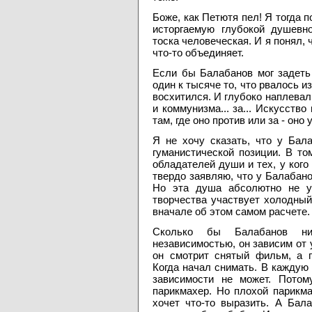
Боже, как Петютя пел! Я тогда
исторгаемую глубокой душевн
тоска человеческая. И я понял, 
что-то объединяет.
Если бы Балабанов мог задеть
один к тысяче то, что рвалось и
восхитился. И глубоко наплевал 
и коммунизма... за... Искусство
там, где оно против или за - оно 
Я не хочу сказать, что у Бал
гуманистической позиции. В т
обладателей души и тех, у кого 
твердо заявляю, что у Балабано
Но эта душа абсолютно не уч
творчества участвует холодный,
вначале об этом самом расчете.
Сколько бы Балабанов ни
независимостью, он зависим от у
он смотрит снятый фильм, а п
Когда начал снимать. В каждую 
зависимости не может. Потом
парикмахер. Но плохой парикм
хочет что-то выразить. А Бал