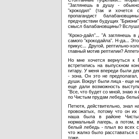
"Заглянешь в душу - обыкнов
"крокодил" (так и хочется с
пропагандист балабановщин
предчувствии будущих "Бриони" 
смысл балабановщины? Вслушайт
"Кроко-дайл"... "А заглянешь в
самого "крокодайла". Н-да... Эт
прикус... Другой, рептильно-хо
главный мотив рептилии? Аппети
Но мне хочется вернуться к 
встретились на выпускном кон
гитару. У меня впереди были дев
- зона. Он это не предполагал,
души. Вокруг были лица - еще н
еще дали возможность выступи
"Все, что будет со мной, знаю я
по Чистым прудам лебедь белый 
Петютя, действительно, знал на
провожатых, потому что он их
наша была в районе Чистых
нормальный лагерь, а потом, 
белый лебедь - плыл во всех с
что жалко было расставаться 
тоже.