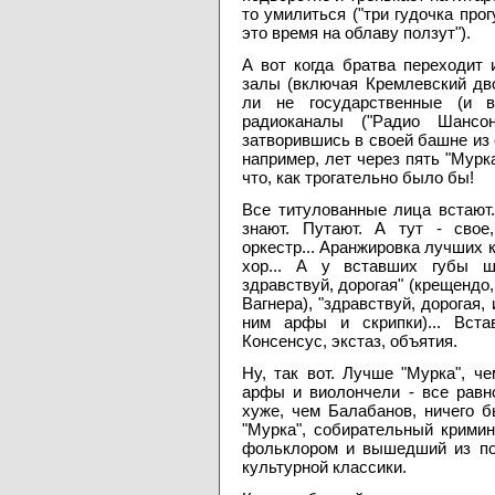
то умилиться ("три гудочка прог
это время на облаву ползут").
А вот когда братва переходит
залы (включая Кремлевский дво
ли не государственные (и в
радиоканалы ("Радио Шансон
затворившись в своей башне из 
например, лет через пять "Мурк
что, как трогательно было бы!
Все титулованные лица встают.
знают. Путают. А тут - свое
оркестр... Аранжировка лучших 
хор... А у вставших губы ше
здравствуй, дорогая" (крещендо,
Вагнера), "здравствуй, дорогая,
ним арфы и скрипки)... Встав
Консенсус, экстаз, объятия.
Ну, так вот. Лучше "Мурка", ч
арфы и виолончели - все равн
хуже, чем Балабанов, ничего б
"Мурка", собирательный крими
фольклором и вышедший из по
культурной классики.