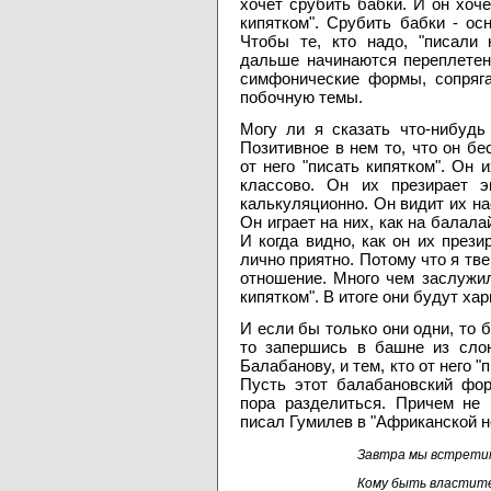
хочет срубить бабки. И он хочет
кипятком". Срубить бабки - ос
Чтобы те, кто надо, "писали 
дальше начинаются переплетения
симфонические формы, сопряга
побочную темы.
Могу ли я сказать что-нибудь
Позитивное в нем то, что он бе
от него "писать кипятком". Он 
классово. Он их презирает э
калькуляционно. Он видит их на
Он играет на них, как на балала
И когда видно, как он их прези
лично приятно. Потому что я тв
отношение. Много чем заслужили
кипятком". В итоге они будут ха
И если бы только они одни, то б
то запершись в башне из сло
Балабанову, и тем, кто от него 
Пусть этот балабановский фо
пора разделиться. Причем не 
писал Гумилев в "Африканской н
Завтра мы встретим
Кому быть властит