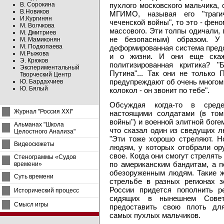
В. Сорокина
пухлого московского мальчика,
В.Новиков
МГИМО, называя его "траги
И.Кургинян
чеченской войны", то это - фен
М. Волчкова
массового. Эти толпы одичали,
М. Дмитриев
не безопасным) образом. У
М. Мамиконян
М. Подкопаева
деформированная система предст
М.Рыжова
и о жизни. И они еще скаж
Э. Крюков
политизированная критика? "
Экспериментальный
Путина"... Так они не только
Творческий Центр
предупреждают об очень многом.
Ю. Бардахчиев
Ю. Бялый
колокол - он звонит по тебе".
Обсуждая когда-то в сред
Журнал "Россия XXI"
настоящими солдатами (в том
войны") и военной элитной боге
Альманах "Школа
что сказал один из сведущих л
Целостного Анализа"
"Эти тоже хорошо стреляют. Н
Видеосюжеты
людям, у которых отобрали ор
свое. Когда они смогут стрелять
Стенограммы «Судов
по американским бандитам, а 
времени»
обезоруженным людям. Такие ж
Суть времени
стрельбе в разных регионах 
России придется пополнить р
Исторический процесс
сидящих в нынешнем Совет
Смысл игры
предоставить свою плоть для
самых пухлых мальчиков.