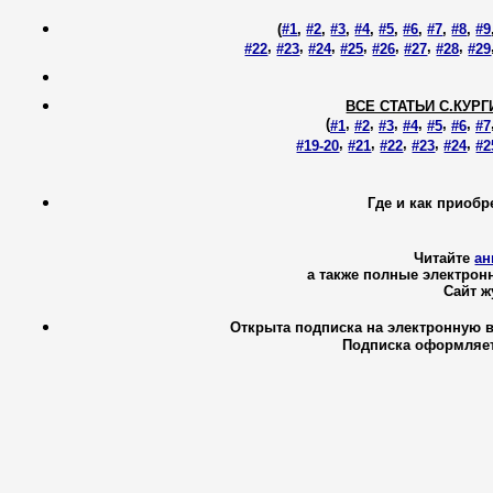
(
#1
,
#2
,
#3
,
#4
,
#5
,
#6
,
#7
,
#8
,
#9
,
,
,
,
,
,
,
#22
#23
#24
#25
#26
#27
#28
#29
ВСЕ СТАТЬИ С.КУР
(
,
,
,
,
,
,
#1
#2
#3
#4
#5
#6
#7
,
,
,
,
,
#19-20
#21
#22
#23
#24
#2
Где и как приоб
Читайте
ан
а также полные электро
Cайт 
Открыта подписка на
электронную 
Подписка оформляе