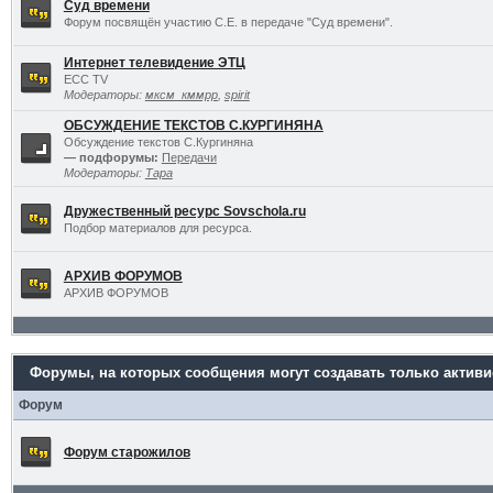
Суд времени
Форум посвящён участию С.Е. в передаче "Суд времени".
Интернет телевидение ЭТЦ
ECC TV
Модераторы:
мксм_кммрр
,
spirit
ОБСУЖДЕНИЕ ТЕКСТОВ С.КУРГИНЯНА
Обсуждение текстов С.Кургиняна
— подфорумы:
Передачи
Модераторы:
Тара
Дружественный ресурс Sovschola.ru
Подбор материалов для ресурса.
АРХИВ ФОРУМОВ
АРХИВ ФОРУМОВ
Форумы, на которых сообщения могут создавать только актив
Форум
Форум старожилов