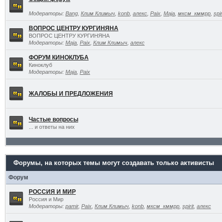
Модераторы:
Bang
,
Клим Климыч
,
konb
,
алекс
,
Paix
,
Maja
,
мксм_кммрр
,
spir
ВОПРОС ЦЕНТРУ КУРГИНЯНА
ВОПРОС ЦЕНТРУ КУРГИНЯНА
Модераторы:
Maja
,
Paix
,
Клим Климыч
,
алекс
ФОРУМ КИНОКЛУБА
Киноклуб
Модераторы:
Maja
,
Paix
ЖАЛОБЫ И ПРЕДЛОЖЕНИЯ
Частые вопросы
... и ответы на них
Форумы, на которых темы могут создавать только активисты
Форум
РОССИЯ И МИР
Россия и Мир
Модераторы:
pamir
,
Paix
,
Клим Климыч
,
konb
,
мксм_кммрр
,
spirit
,
алекс