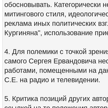
обосновывать. Категорически 
митингового стиля, идеологиче
реклама иных политических взг
Кургиняна", использование пр
4. Для полемики с точкой зрени
самого Сергея Ервандовича не
работами, помещенными на дан
С.Е. на радио и телевидении.
5. Критика позиций других ав
ссылкой на те положения автора