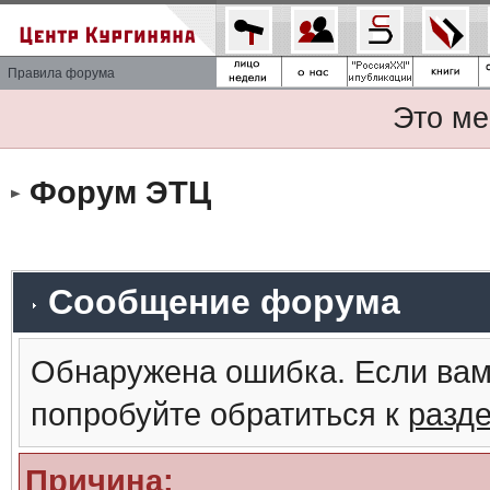
Правила форума
Это ме
Форум ЭТЦ
Сообщение форума
Обнаружена ошибка. Если вам
попробуйте обратиться к
разд
Причина: