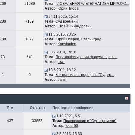
266
21686
Тема:
ГЛОБАЛЬНАЯ АЛЬТЕРНАТИВА МИРОУС...
Автор:
Юрий Тиора
24.11.2025, 15:14
280
7189
Тема:
Суд времени
Автор:
Евсей Никандрович
11.5.2015, 20:25
130
1877
Тема:
Юрий Озеров. Сталинград.
Автор:
Konstanten
30.7.2013, 19:16
73
641
Тема:
Переконфигурация форума - давн...
Автор:
rewt
13.6.2011, 18:12
1
0
Тема:
Как появилась передача "Суд вр...
Автор:
pamir
Тем
Ответов
Последнее сообщение
1.10.2021, 5:51
437
33855
Тема:
Православие и "Суть времени"
Автор:
fedor50
3.5.2013, 15:33