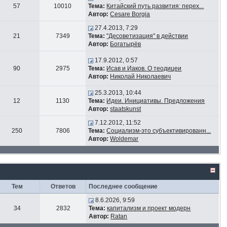
57
10010
Тема:
Китайский путь развития: перех...
Автор:
Cesare Borgia
27.4.2013, 7:29
21
7349
Тема:
"Десоветизация" в действии
Автор:
Богатырёв
17.9.2012, 0:57
90
2975
Тема:
Исав и Иаков. О теодицеи
Автор:
Николай Николаевич
25.3.2013, 10:44
12
1130
Тема:
Идеи. Инициативы. Предложения
Автор:
staatskunst
7.12.2012, 11:52
250
7806
Тема:
Социализм-это субъективированн...
Автор:
Woldemar
Тем
Ответов
Последнее сообщение
8.6.2026, 9:59
34
2832
Тема:
капитализм и проект модерн
Автор:
Ratan