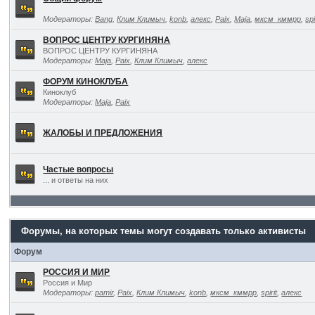
Модераторы:
Bang
,
Клим Климыч
,
konb
,
алекс
,
Paix
,
Maja
,
мксм_кммрр
,
spi
ВОПРОС ЦЕНТРУ КУРГИНЯНА
ВОПРОС ЦЕНТРУ КУРГИНЯНА
Модераторы:
Maja
,
Paix
,
Клим Климыч
,
алекс
ФОРУМ КИНОКЛУБА
Киноклуб
Модераторы:
Maja
,
Paix
ЖАЛОБЫ И ПРЕДЛОЖЕНИЯ
Частые вопросы
... и ответы на них
Форумы, на которых темы могут создавать только активисты
Форум
РОССИЯ И МИР
Россия и Мир
Модераторы:
pamir
,
Paix
,
Клим Климыч
,
konb
,
мксм_кммрр
,
spirit
,
алекс