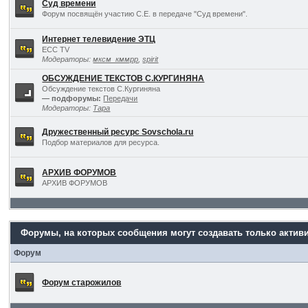
Суд времени
Форум посвящён участию С.Е. в передаче "Суд времени".
Интернет телевидение ЭТЦ
ECC TV
Модераторы:
мксм_кммрр
,
spirit
ОБСУЖДЕНИЕ ТЕКСТОВ С.КУРГИНЯНА
Обсуждение текстов С.Кургиняна
— подфорумы:
Передачи
Модераторы:
Тара
Дружественный ресурс Sovschola.ru
Подбор материалов для ресурса.
АРХИВ ФОРУМОВ
АРХИВ ФОРУМОВ
Форумы, на которых сообщения могут создавать только актив
Форум
Форум старожилов