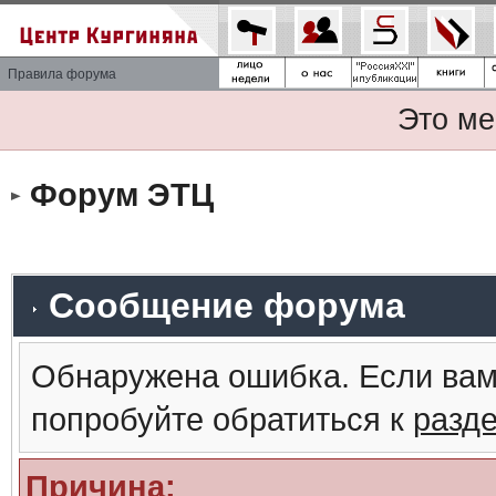
Правила форума
Это ме
Форум ЭТЦ
Сообщение форума
Обнаружена ошибка. Если вам
попробуйте обратиться к
разд
Причина: