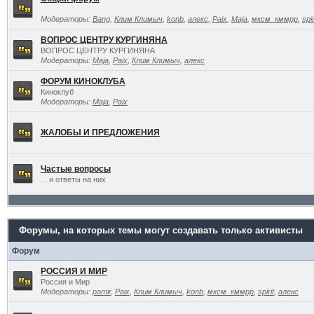
Модераторы:
Bang
,
Клим Климыч
,
konb
,
алекс
,
Paix
,
Maja
,
мксм_кммрр
,
spir
ВОПРОС ЦЕНТРУ КУРГИНЯНА
ВОПРОС ЦЕНТРУ КУРГИНЯНА
Модераторы:
Maja
,
Paix
,
Клим Климыч
,
алекс
ФОРУМ КИНОКЛУБА
Киноклуб
Модераторы:
Maja
,
Paix
ЖАЛОБЫ И ПРЕДЛОЖЕНИЯ
Частые вопросы
... и ответы на них
Форумы, на которых темы могут создавать только активисты
Форум
РОССИЯ И МИР
Россия и Мир
Модераторы:
pamir
,
Paix
,
Клим Климыч
,
konb
,
мксм_кммрр
,
spirit
,
алекс