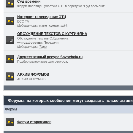
Суд времени
Форум посвящён участию С.Е. в передаче "Суд времени".
Интернет телевидение ЭТЦ
ECC TV
Модераторы:
мксм_кммрр
,
spirit
ОБСУЖДЕНИЕ ТЕКСТОВ С.КУРГИНЯНА
Обсуждение текстов С.Кургиняна
— подфорумы:
Передачи
Модераторы:
Тара
Дружественный ресурс Sovschola.ru
Подбор материалов для ресурса.
АРХИВ ФОРУМОВ
АРХИВ ФОРУМОВ
Форумы, на которых сообщения могут создавать только актив
Форум
Форум старожилов