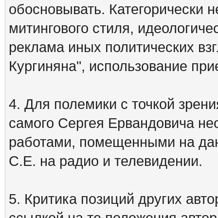
обосновывать. Категорически 
митингового стиля, идеологиче
реклама иных политических взг
Кургиняна", использование пр
4. Для полемики с точкой зрени
самого Сергея Ервандовича не
работами, помещенными на дан
С.Е. на радио и телевидении.
5. Критика позиций других ав
ссылкой на те положения автора