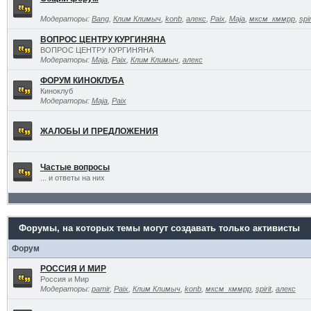
Модераторы:
Bang
,
Клим Климыч
,
konb
,
алекс
,
Paix
,
Maja
,
мксм_кммрр
,
spir
ВОПРОС ЦЕНТРУ КУРГИНЯНА
ВОПРОС ЦЕНТРУ КУРГИНЯНА
Модераторы:
Maja
,
Paix
,
Клим Климыч
,
алекс
ФОРУМ КИНОКЛУБА
Киноклуб
Модераторы:
Maja
,
Paix
ЖАЛОБЫ И ПРЕДЛОЖЕНИЯ
Частые вопросы
... и ответы на них
Форумы, на которых темы могут создавать только активисты
Форум
РОССИЯ И МИР
Россия и Мир
Модераторы:
pamir
,
Paix
,
Клим Климыч
,
konb
,
мксм_кммрр
,
spirit
,
алекс