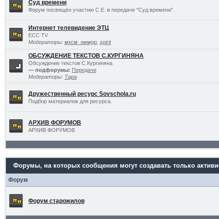
Суд времени
Форум посвящён участию С.Е. в передаче "Суд времени".
Интернет телевидение ЭТЦ
ECC TV
Модераторы:
мксм_кммрр
,
spirit
ОБСУЖДЕНИЕ ТЕКСТОВ С.КУРГИНЯНА
Обсуждение текстов С.Кургиняна
— подфорумы:
Передачи
Модераторы:
Тара
Дружественный ресурс Sovschola.ru
Подбор материалов для ресурса.
АРХИВ ФОРУМОВ
АРХИВ ФОРУМОВ
Форумы, на которых сообщения могут создавать только актив
Форум
Форум старожилов