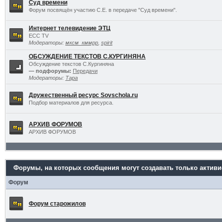
Суд времени
Форум посвящён участию С.Е. в передаче "Суд времени".
Интернет телевидение ЭТЦ
ECC TV
Модераторы:
мксм_кммрр
,
spirit
ОБСУЖДЕНИЕ ТЕКСТОВ С.КУРГИНЯНА
Обсуждение текстов С.Кургиняна
— подфорумы:
Передачи
Модераторы:
Тара
Дружественный ресурс Sovschola.ru
Подбор материалов для ресурса.
АРХИВ ФОРУМОВ
АРХИВ ФОРУМОВ
Форумы, на которых сообщения могут создавать только актив
Форум
Форум старожилов