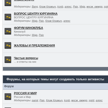
Модераторы:
Bang
,
Клим Климыч
,
konb
,
алекс
,
Paix
,
Maja
,
мксм_кммрр
,
spir
ВОПРОС ЦЕНТРУ КУРГИНЯНА
ВОПРОС ЦЕНТРУ КУРГИНЯНА
Модераторы:
Maja
,
Paix
,
Клим Климыч
,
алекс
ФОРУМ КИНОКЛУБА
Киноклуб
Модераторы:
Maja
,
Paix
ЖАЛОБЫ И ПРЕДЛОЖЕНИЯ
Частые вопросы
... и ответы на них
Форумы, на которых темы могут создавать только активисты
Форум
РОССИЯ И МИР
Россия и Мир
Модераторы:
pamir
,
Paix
,
Клим Климыч
,
konb
,
мксм_кммрр
,
spirit
,
алекс