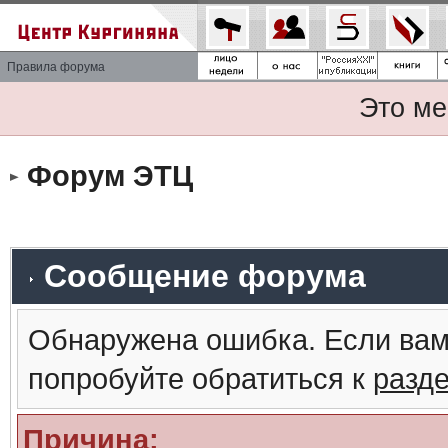
Правила форума
Это ме
Форум ЭТЦ
Сообщение форума
Обнаружена ошибка. Если вам
попробуйте обратиться к
разд
Причина: