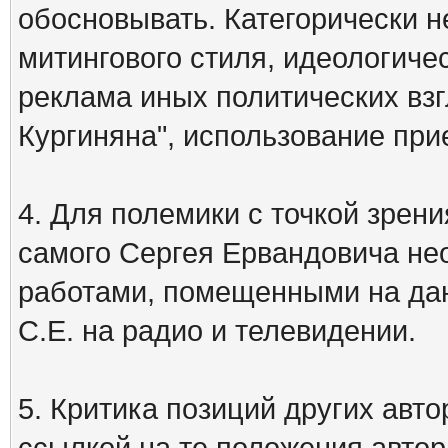
обосновывать. Категорически 
митингового стиля, идеологиче
реклама иных политических взг
Кургиняна", использование пр
4. Для полемики с точкой зрени
самого Сергея Ервандовича не
работами, помещенными на дан
С.Е. на радио и телевидении.
5. Критика позиций других ав
ссылкой на те положения автора