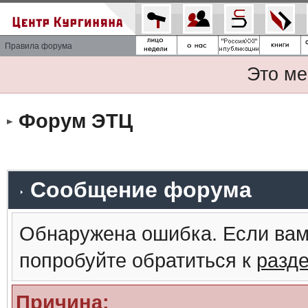
Правила форума
Это ме
Форум ЭТЦ
Сообщение форума
Обнаружена ошибка. Если вам
попробуйте обратиться к
разд
Причина: