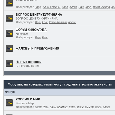
Модераторы:
Bang
,
Клим Климыч
,
konb
,
алекс
,
Paix
,
Maja
,
мксм_кммрр
,
spi
ВОПРОС ЦЕНТРУ КУРГИНЯНА
ВОПРОС ЦЕНТРУ КУРГИНЯНА
Модераторы:
Maja
,
Paix
,
Клим Климыч
,
алекс
ФОРУМ КИНОКЛУБА
Киноклуб
Модераторы:
Maja
,
Paix
ЖАЛОБЫ И ПРЕДЛОЖЕНИЯ
Частые вопросы
... и ответы на них
Форумы, на которых темы могут создавать только активисты
Форум
РОССИЯ И МИР
Россия и Мир
Модераторы:
pamir
,
Paix
,
Клим Климыч
,
konb
,
мксм_кммрр
,
spirit
,
алекс