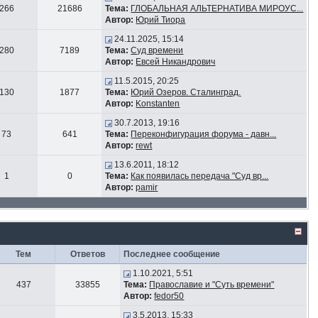
266
21686
Тема:
ГЛОБАЛЬНАЯ АЛЬТЕРНАТИВА МИРОУС...
Автор:
Юрий Тиора
24.11.2025, 15:14
280
7189
Тема:
Суд времени
Автор:
Евсей Никандрович
11.5.2015, 20:25
130
1877
Тема:
Юрий Озеров. Сталинград.
Автор:
Konstanten
30.7.2013, 19:16
73
641
Тема:
Переконфигурация форума - давн...
Автор:
rewt
13.6.2011, 18:12
1
0
Тема:
Как появилась передача "Суд вр...
Автор:
pamir
Тем
Ответов
Последнее сообщение
1.10.2021, 5:51
437
33855
Тема:
Православие и "Суть времени"
Автор:
fedor50
3.5.2013, 15:33