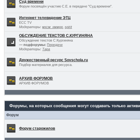
Суд времени
Форум посвящён участию С.Е. в передаче "Суд времени".
Интернет телевидение ЭТЦ
ECC TV
Модераторы:
мксм_кммрр
,
spirit
ОБСУЖДЕНИЕ ТЕКСТОВ С.КУРГИНЯНА
Обсуждение текстов С.Кургиняна
— подфорумы:
Передачи
Модераторы:
Тара
Дружественный ресурс Sovschola.ru
Подбор материалов для ресурса.
АРХИВ ФОРУМОВ
АРХИВ ФОРУМОВ
Форумы, на которых сообщения могут создавать только актив
Форум
Форум старожилов