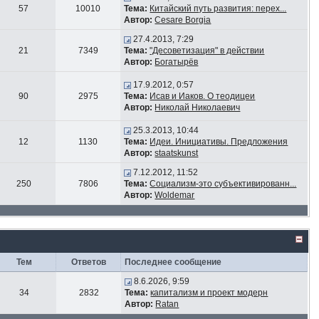
57
10010
Тема:
Китайский путь развития: перех...
Автор:
Cesare Borgia
27.4.2013, 7:29
21
7349
Тема:
"Десоветизация" в действии
Автор:
Богатырёв
17.9.2012, 0:57
90
2975
Тема:
Исав и Иаков. О теодицеи
Автор:
Николай Николаевич
25.3.2013, 10:44
12
1130
Тема:
Идеи. Инициативы. Предложения
Автор:
staatskunst
7.12.2012, 11:52
250
7806
Тема:
Социализм-это субъективированн...
Автор:
Woldemar
Тем
Ответов
Последнее сообщение
8.6.2026, 9:59
34
2832
Тема:
капитализм и проект модерн
Автор:
Ratan