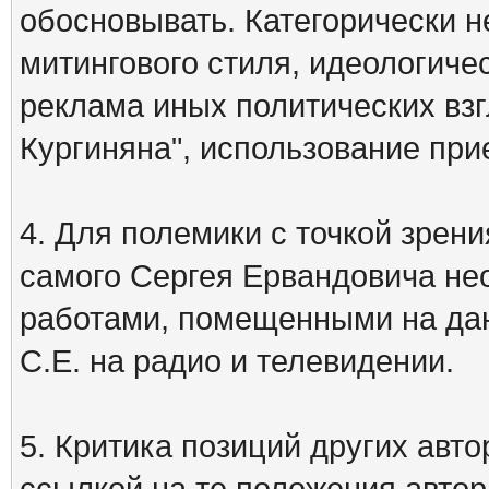
обосновывать. Категорически 
митингового стиля, идеологиче
реклама иных политических взг
Кургиняна", использование пр
4. Для полемики с точкой зрени
самого Сергея Ервандовича не
работами, помещенными на дан
С.Е. на радио и телевидении.
5. Критика позиций других ав
ссылкой на те положения автора