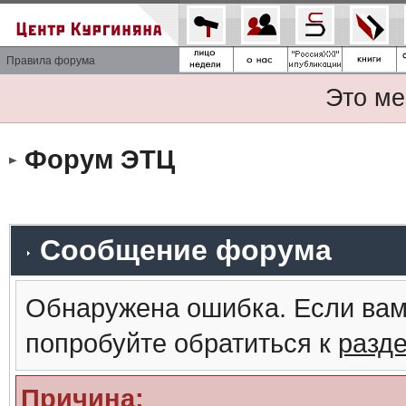
Правила форума
Это ме
Форум ЭТЦ
Сообщение форума
Обнаружена ошибка. Если вам
попробуйте обратиться к
разд
Причина: