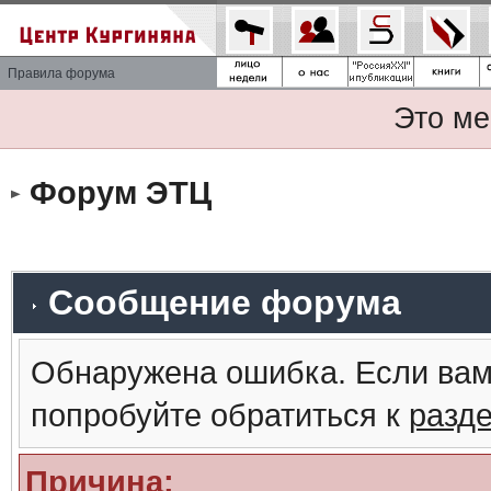
Правила форума
Это ме
Форум ЭТЦ
Сообщение форума
Обнаружена ошибка. Если вам
попробуйте обратиться к
разд
Причина: