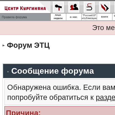
Правила форума
Это ме
Форум ЭТЦ
Сообщение форума
Обнаружена ошибка. Если вам
попробуйте обратиться к
разд
Причина: