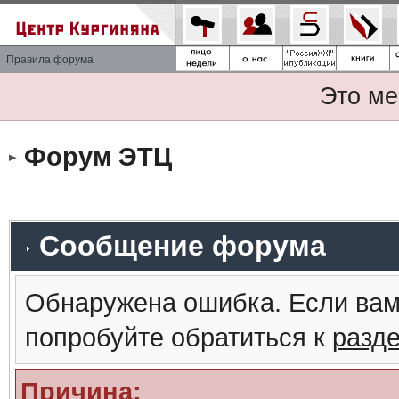
Правила форума
Это ме
Форум ЭТЦ
Сообщение форума
Обнаружена ошибка. Если вам
попробуйте обратиться к
разд
Причина: