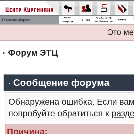
Правила форума
Это ме
Форум ЭТЦ
Сообщение форума
Обнаружена ошибка. Если вам
попробуйте обратиться к
разд
Причина: