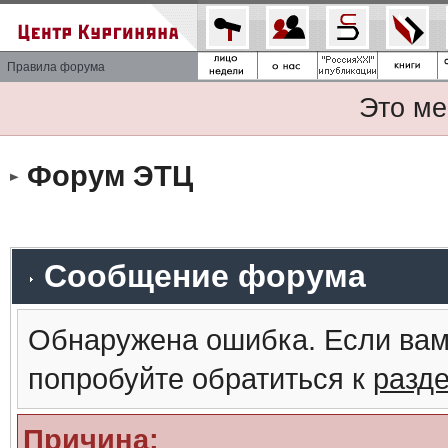
Правила форума
Это ме
Форум ЭТЦ
Сообщение форума
Обнаружена ошибка. Если вам
попробуйте обратиться к
разд
Причина: