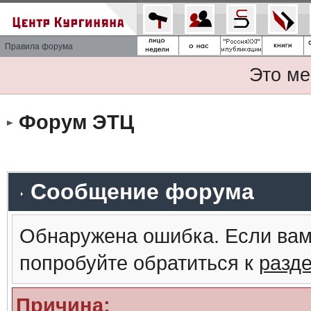
Правила форума
Это ме
Форум ЭТЦ
Сообщение форума
Обнаружена ошибка. Если вам
попробуйте обратиться к
разд
Причина: