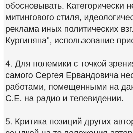
обосновывать. Категорически 
митингового стиля, идеологиче
реклама иных политических взг
Кургиняна", использование пр
4. Для полемики с точкой зрени
самого Сергея Ервандовича не
работами, помещенными на дан
С.Е. на радио и телевидении.
5. Критика позиций других ав
ссылкой на те положения автора