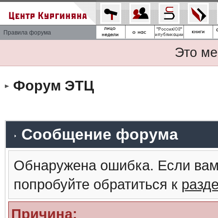
Правила форума
Это ме
Форум ЭТЦ
Сообщение форума
Обнаружена ошибка. Если вам
попробуйте обратиться к
разд
Причина: