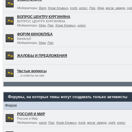
Модераторы:
Bang
,
Клим Климыч
,
konb
,
алекс
,
Paix
,
Maja
,
мксм_кммрр
,
spir
ВОПРОС ЦЕНТРУ КУРГИНЯНА
ВОПРОС ЦЕНТРУ КУРГИНЯНА
Модераторы:
Maja
,
Paix
,
Клим Климыч
,
алекс
ФОРУМ КИНОКЛУБА
Киноклуб
Модераторы:
Maja
,
Paix
ЖАЛОБЫ И ПРЕДЛОЖЕНИЯ
Частые вопросы
... и ответы на них
Форумы, на которых темы могут создавать только активисты
Форум
РОССИЯ И МИР
Россия и Мир
Модераторы:
pamir
,
Paix
,
Клим Климыч
,
konb
,
мксм_кммрр
,
spirit
,
алекс