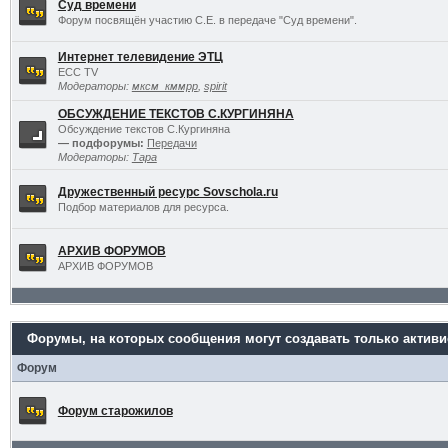
Суд времени
Форум посвящён участию С.Е. в передаче "Суд времени".
Интернет телевидение ЭТЦ
ECC TV
Модераторы:
мксм_кммрр
,
spirit
ОБСУЖДЕНИЕ ТЕКСТОВ С.КУРГИНЯНА
Обсуждение текстов С.Кургиняна
— подфорумы:
Передачи
Модераторы:
Тара
Дружественный ресурс Sovschola.ru
Подбор материалов для ресурса.
АРХИВ ФОРУМОВ
АРХИВ ФОРУМОВ
Форумы, на которых сообщения могут создавать только актив
Форум
Форум старожилов