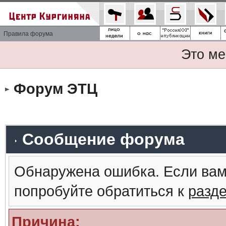
Правила форума
Это ме
Форум ЭТЦ
Сообщение форума
Обнаружена ошибка. Если вам
попробуйте обратиться к
разд
Причина: