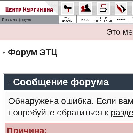
Правила форума
Это ме
Форум ЭТЦ
Сообщение форума
Обнаружена ошибка. Если вам
попробуйте обратиться к
разд
Причина: