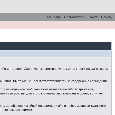
Календарь
Пользователи
Поиск
Помощь
«Регистрация». Для отмены регистрации нажмите кнопку 'назад' в вашем
общения, мы также не несем ответственности за содержание сообщения.
 что размещенное сообщение вызывает какие-либо возражения,
аксимум условий для этого в минимально возможные сроки, в случае,
 вульгарной, непристойной информации и/или информации сексуального
онодательным нормам.