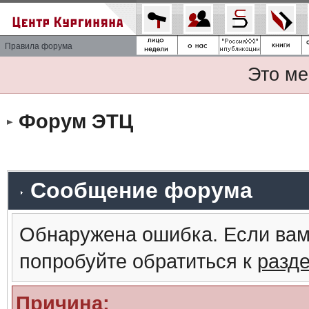
Правила форума
Это ме
Форум ЭТЦ
Сообщение форума
Обнаружена ошибка. Если вам
попробуйте обратиться к
разд
Причина: