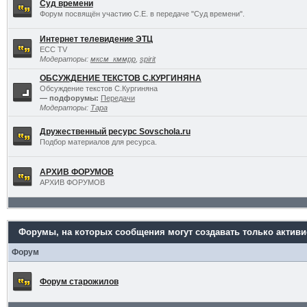
Суд времени
Форум посвящён участию С.Е. в передаче "Суд времени".
Интернет телевидение ЭТЦ
ECC TV
Модераторы:
мксм_кммрр
,
spirit
ОБСУЖДЕНИЕ ТЕКСТОВ С.КУРГИНЯНА
Обсуждение текстов С.Кургиняна
— подфорумы:
Передачи
Модераторы:
Тара
Дружественный ресурс Sovschola.ru
Подбор материалов для ресурса.
АРХИВ ФОРУМОВ
АРХИВ ФОРУМОВ
Форумы, на которых сообщения могут создавать только актив
Форум
Форум старожилов