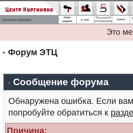
Правила форума
Это ме
Форум ЭТЦ
Сообщение форума
Обнаружена ошибка. Если вам
попробуйте обратиться к
разд
Причина: