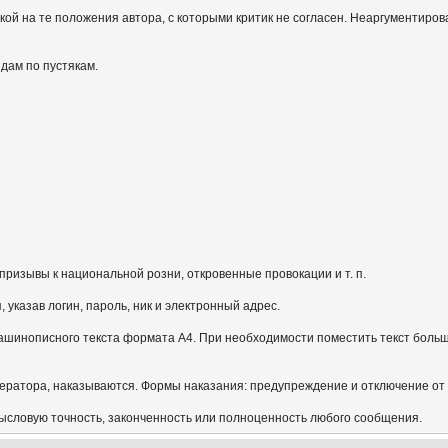
кой на те положения автора, с которыми критик не согласен. Неаргументиров
идам по пустякам.
призывы к национальной розни, откровенные провокации и т. п.
указав логин, пароль, ник и электронный адрес.
ашинописного текста формата А4. При необходимости поместить текст больш
ератора, наказываются. Формы наказания: предупреждение и отключение от
мысловую точность, законченность или полноценность любого сообщения.