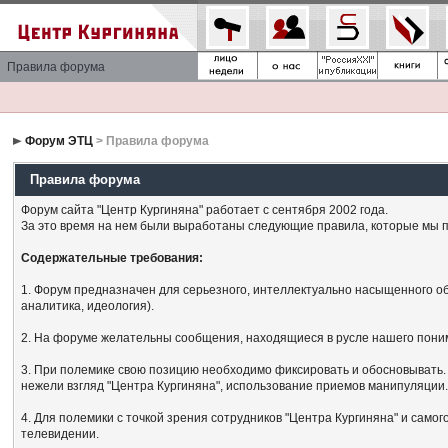
Правила форума
Форум ЭТЦ
> Правила форума
Правила форума
Форум сайта "Центр Кургиняна" работает с сентября 2002 года.
За это время на нем были выработаны следующие правила, которые мы п
Содержательные требования:
1. Форум предназначен для серьезного, интеллектуально насыщенного об
аналитика, идеология).
2. На форуме желательны сообщения, находящиеся в русле нашего поним
3. При полемике свою позицию необходимо фиксировать и обосновывать. 
нежели взгляд "Центра Кургиняна", использование приемов манипуляции
4. Для полемики с точкой зрения сотрудников "Центра Кургиняна" и сам
телевидении.