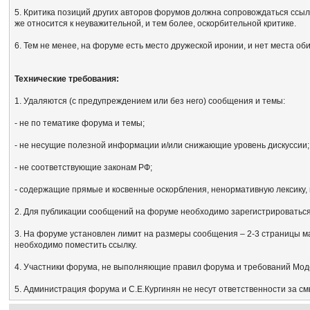
5. Критика позиций других авторов форумов должна сопровождаться ссыл
же относится к неуважительной, и тем более, оскорбительной критике.
6. Тем не менее, на форуме есть место дружеской иронии, и нет места об
Технические требования:
1. Удаляются (с предупреждением или без него) сообщения и темы:
- не по тематике форума и темы;
- не несущие полезной информации и/или снижающие уровень дискуссии;
- не соответствующие законам РФ;
- содержащие прямые и косвенные оскорбления, ненормативную лексику, 
2. Для публикации сообщений на форуме необходимо зарегистрироваться, 
3. На форуме установлен лимит на размеры сообщения – 2-3 страницы м
необходимо поместить ссылку.
4. Участники форума, не выполняющие правил форума и требований Мод
5. Администрация форума и С.Е.Кургинян не несут ответственности за с