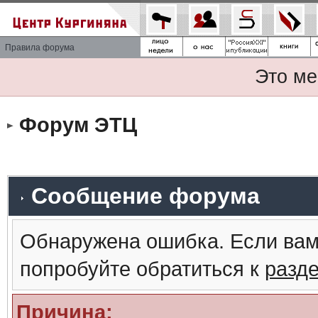
Правила форума
Это ме
Форум ЭТЦ
Сообщение форума
Обнаружена ошибка. Если вам
попробуйте обратиться к
разд
Причина: