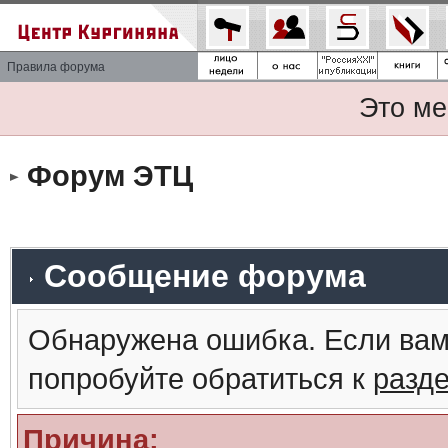
Правила форума
Это ме
Форум ЭТЦ
Сообщение форума
Обнаружена ошибка. Если вам
попробуйте обратиться к
разд
Причина: