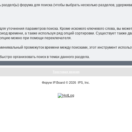
 раздел(ы) форума для поиска (чтобы выбрать несколько разделов, удерживай
для уточнения параметров поиска. Кроме искомого ключевого слова, вы може
иод времени, а также используя ряд опций сортировки. Существует также д
ту опцию можно при помощи переключателя.
 минимальный промежуток времени между поисками, этот инструмент исполь
ыстро организовать поиск в темах данного раздела.
Текстовая версия
Форум
IP.Board
© 2026
IPS, Inc
.