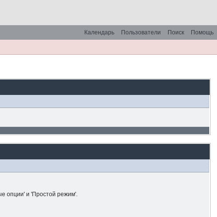
Календарь
Пользователи
Поиск
Помощь
е опции' и 'Простой режим'.