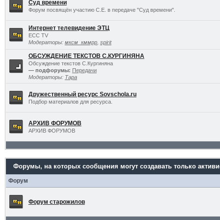
Суд времени
Форум посвящён участию С.Е. в передаче "Суд времени".
Интернет телевидение ЭТЦ
ECC TV
Модераторы:
мксм_кммрр
,
spirit
ОБСУЖДЕНИЕ ТЕКСТОВ С.КУРГИНЯНА
Обсуждение текстов С.Кургиняна
— подфорумы:
Передачи
Модераторы:
Тара
Дружественный ресурс Sovschola.ru
Подбор материалов для ресурса.
АРХИВ ФОРУМОВ
АРХИВ ФОРУМОВ
Форумы, на которых сообщения могут создавать только актив
Форум
Форум старожилов