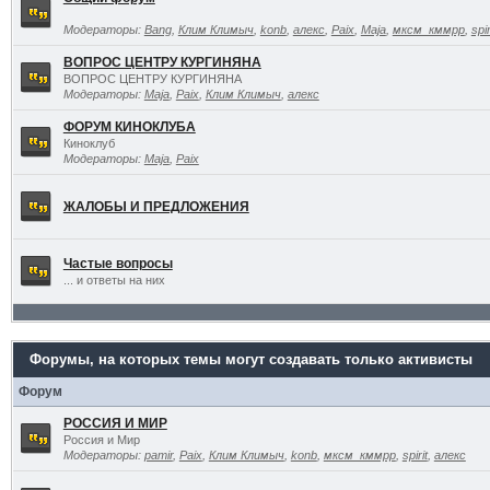
Модераторы:
Bang
,
Клим Климыч
,
konb
,
алекс
,
Paix
,
Maja
,
мксм_кммрр
,
spir
ВОПРОС ЦЕНТРУ КУРГИНЯНА
ВОПРОС ЦЕНТРУ КУРГИНЯНА
Модераторы:
Maja
,
Paix
,
Клим Климыч
,
алекс
ФОРУМ КИНОКЛУБА
Киноклуб
Модераторы:
Maja
,
Paix
ЖАЛОБЫ И ПРЕДЛОЖЕНИЯ
Частые вопросы
... и ответы на них
Форумы, на которых темы могут создавать только активисты
Форум
РОССИЯ И МИР
Россия и Мир
Модераторы:
pamir
,
Paix
,
Клим Климыч
,
konb
,
мксм_кммрр
,
spirit
,
алекс