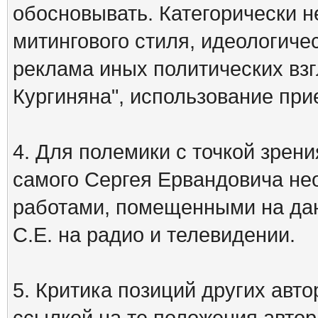
обосновывать. Категорически 
митингового стиля, идеологиче
реклама иных политических взг
Кургиняна", использование пр
4. Для полемики с точкой зрени
самого Сергея Ервандовича не
работами, помещенными на дан
С.Е. на радио и телевидении.
5. Критика позиций других ав
ссылкой на те положения автора