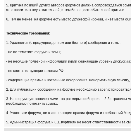
5. Критика позиций других авторов форумов должна сопровождаться ссыл
же относится к неуважительной, и тем более, оскорбительной критике.
6. Тем не менее, на форуме есть место дружеской иронии, и нет места об
Технические требования:
1. Удаляются (с предупреждением или без него) сообщения и темы:
- не по тематике форума и темы;
- не несущие полезной информации и/или снижающие уровень дискуссии;
- не соответствующие законам РФ;
- содержащие прямые и косвенные оскорбления, ненормативную лексику, 
2. Для публикации сообщений на форуме необходимо зарегистрироваться, 
3. На форуме установлен лимит на размеры сообщения – 2-3 страницы м
необходимо поместить ссылку.
4. Участники форума, не выполняющие правил форума и требований Мод
5. Администрация форума и С.Е.Кургинян не несут ответственности за с