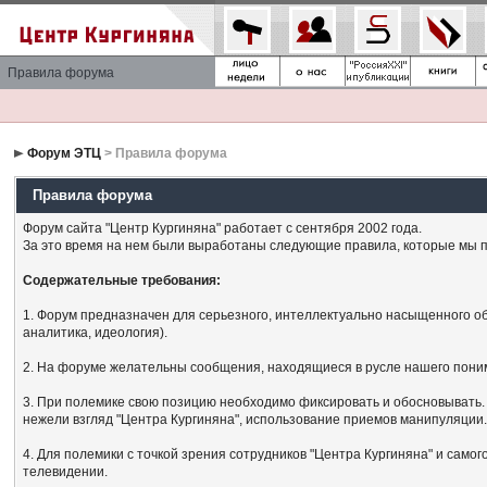
Правила форума
Форум ЭТЦ
> Правила форума
Правила форума
Форум сайта "Центр Кургиняна" работает с сентября 2002 года.
За это время на нем были выработаны следующие правила, которые мы п
Содержательные требования:
1. Форум предназначен для серьезного, интеллектуально насыщенного об
аналитика, идеология).
2. На форуме желательны сообщения, находящиеся в русле нашего поним
3. При полемике свою позицию необходимо фиксировать и обосновывать. 
нежели взгляд "Центра Кургиняна", использование приемов манипуляции
4. Для полемики с точкой зрения сотрудников "Центра Кургиняна" и сам
телевидении.