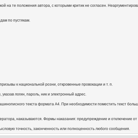
кой на те положения автора, с которыми критик не согласен. Неаргументиров
идам по пустякам.
призывы к национальной розни, откровенные провокации и т. п.
указав логин, пароль, ник и электронный адрес.
ашинописного текста формата А4. При необходимости поместить текст больш
ератора, наказываются. Формы наказания: предупреждение и отключение от
мысловую точность, законченность или полноценность любого сообщения.