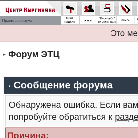
Правила форума
Это ме
Форум ЭТЦ
Сообщение форума
Обнаружена ошибка. Если вам
попробуйте обратиться к
разд
Причина: