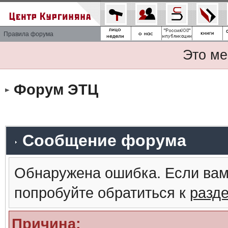
Правила форума
Это ме
Форум ЭТЦ
Сообщение форума
Обнаружена ошибка. Если вам
попробуйте обратиться к
разд
Причина: