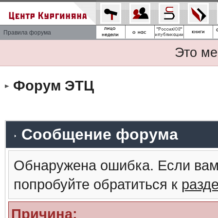
Правила форума
Это ме
Форум ЭТЦ
Сообщение форума
Обнаружена ошибка. Если вам
попробуйте обратиться к
разд
Причина: