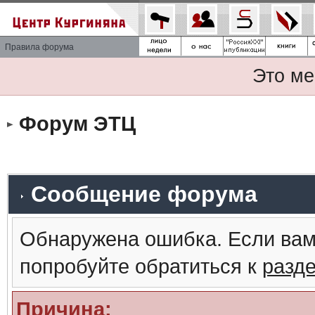
Правила форума
Это ме
Форум ЭТЦ
Сообщение форума
Обнаружена ошибка. Если вам
попробуйте обратиться к
разд
Причина: