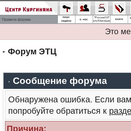
Правила форума
Это ме
Форум ЭТЦ
Сообщение форума
Обнаружена ошибка. Если вам
попробуйте обратиться к
разд
Причина: