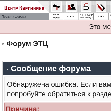
Правила форума
Это ме
Форум ЭТЦ
Сообщение форума
Обнаружена ошибка. Если вам
попробуйте обратиться к
разд
Причина: