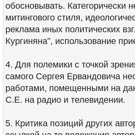
обосновывать. Категорически 
митингового стиля, идеологиче
реклама иных политических взг
Кургиняна", использование пр
4. Для полемики с точкой зрени
самого Сергея Ервандовича не
работами, помещенными на дан
С.Е. на радио и телевидении.
5. Критика позиций других ав
ссылкой на те положения автора