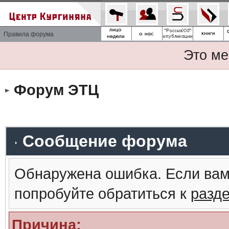
Правила форума
Это ме
Форум ЭТЦ
Сообщение форума
Обнаружена ошибка. Если вам
попробуйте обратиться к
разд
Причина: