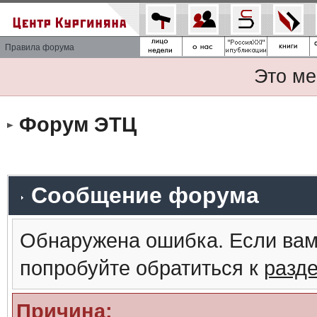
Правила форума
Это ме
Форум ЭТЦ
Сообщение форума
Обнаружена ошибка. Если вам
попробуйте обратиться к
разд
Причина: