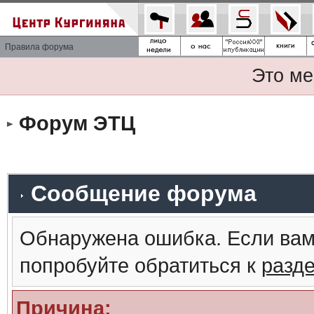
Правила форума
Это ме
Форум ЭТЦ
Сообщение форума
Обнаружена ошибка. Если вам
попробуйте обратиться к
разд
Причина: